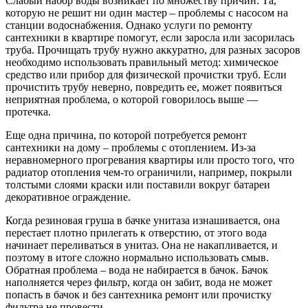
Слабый набор воды возникает по множеству причин. Та,
которую не решит ни один мастер – проблемы с насосом на
станции водоснабжения. Однако услуги по ремонту
сантехники в квартире помогут, если заросла или засорилась
труба. Прочищать трубу нужно аккуратно, для разных засоров
необходимо использовать правильный метод: химическое
средство или прибор для физической прочистки труб. Если
прочистить трубу неверно, повредить ее, может появиться
неприятная проблема, о которой говорилось выше —
протечка.
Еще одна причина, по которой потребуется ремонт
сантехники на дому – проблемы с отоплением. Из-за
неравномерного прогревания квартиры или просто того, что
радиатор отопления чем-то ограничили, например, покрыли
толстыми слоями краски или поставили вокруг батареи
декоративное ограждение.
Когда резиновая груша в бачке унитаза изнашивается, она
перестает плотно прилегать к отверстию, от этого вода
начинает переливаться в унитаз. Она не накапливается, и
поэтому в итоге сложно нормально использовать смыв.
Обратная проблема – вода не набирается в бачок. Бачок
наполняется через фильтр, когда он забит, вода не может
попасть в бачок и без сантехника ремонт или прочистку
фильтра не провести.