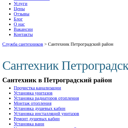
Услуги
Цены
Отзывы
Блог
О нас
Вакансии
Контакты
Служба сантехников
>
Сантехник Петроградский район
Сантехник Петроградск
Сантехник в Петроградский район
Прочистка канализации
Установка унитазов
Установка радиаторов отопления
Монтаж отопления
Установка душевых кабин
Установка инсталляций унитазов
Ремонт душевых кабин
Установка ванн