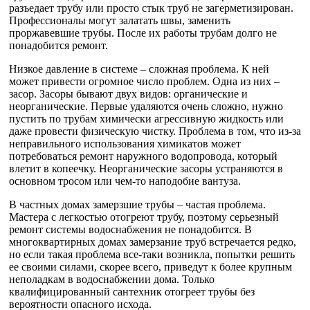
разъедает трубу или просто стык труб не загерметизирован.
Профессионалы могут залатать швы, заменить
проржавевшие трубы. После их работы трубам долго не
понадобится ремонт.
Низкое давление в системе – сложная проблема. К ней
может привести огромное число проблем. Одна из них –
засор. Засоры бывают двух видов: органические и
неорганические. Первые удаляются очень сложно, нужно
пустить по трубам химически агрессивную жидкость или
даже провести физическую чистку. Проблема в том, что из-за
неправильного использования химикатов может
потребоваться ремонт наружного водопровода, который
влетит в копеечку. Неорганические засоры устраняются в
основном тросом или чем-то наподобие вантуза.
В частных домах замерзшие трубы – частая проблема.
Мастера с легкостью отогреют трубу, поэтому серьезный
ремонт системы водоснабжения не понадобится. В
многоквартирных домах замерзание труб встречается редко,
но если такая проблема все-таки возникла, попытки решить
ее своими силами, скорее всего, приведут к более крупным
неполадкам в водоснабжении дома. Только
квалифицированный сантехник отогреет трубы без
вероятности опасного исхода.