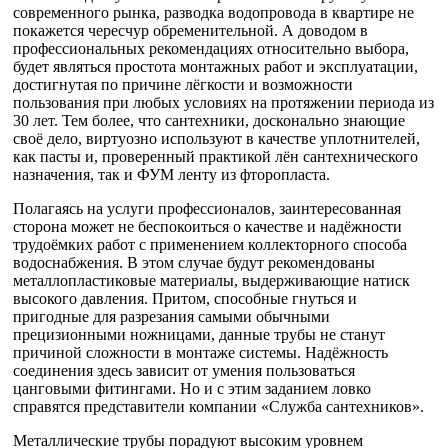
современного рынка, разводка водопровода в квартире не
покажется чересчур обременительной. А доводом в
профессиональных рекомендациях относительно выбора,
будет являться простота монтажных работ и эксплуатации,
достигнутая по причине лёгкости и возможности
пользования при любых условиях на протяжении периода из
30 лет. Тем более, что сантехники, досконально знающие
своё дело, виртуозно используют в качестве уплотнителей,
как пасты и, проверенный практикой лён сантехнического
назначения, так и ФУМ ленту из фторопласта.
Полагаясь на услуги профессионалов, заинтересованная
сторона может не беспокоиться о качестве и надёжности
трудоёмких работ с применением коллекторного способа
водоснабжения. В этом случае будут рекомендованы
металлопластиковые материалы, выдерживающие натиск
высокого давления. Притом, способные гнуться и
пригодные для разрезания самыми обычными
прецизионными ножницами, данные трубы не станут
причиной сложности в монтаже системы. Надёжность
соединения здесь зависит от умения пользоваться
цанговыми фитингами. Но и с этим заданием ловко
справятся представители компании «Служба сантехников».
Металлические трубы порадуют высоким уровнем