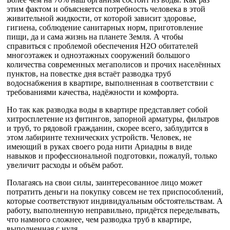
этим фактом и объясняется потребность человека в этой
живительной жидкости, от которой зависит здоровье,
гигиена, соблюдение санитарных норм, приготовление
пищи, да и сама жизнь на планете Земля. А чтобы
справиться с проблемой обеспечения H2O обитателей
многоэтажек и одноэтажных сооружений большого
количества современных мегаполисов и прочих населённых
пунктов, на повестке дня встаёт разводка труб
водоснабжения в квартире, выполненная в соответствии с
требованиями качества, надёжности и комфорта.
Но так как разводка воды в квартире представляет собой
хитросплетение из фитингов, запорной арматуры, фильтров
и труб, то рядовой гражданин, скорее всего, заблудится в
этом лабиринте технических устройств. Человек, не
имеющий в руках своего рода нити Ариадны в виде
навыков и профессиональной подготовки, пожалуй, только
увеличит расходы и объём работ.
Полагаясь на свои силы, заинтересованное лицо может
потратить деньги на покупку совсем не тех приспособлений,
которые соответствуют индивидуальным обстоятельствам. А
работу, выполненную неправильно, придётся переделывать,
что намного сложнее, чем разводка труб в квартире,
выполненная с нуля.