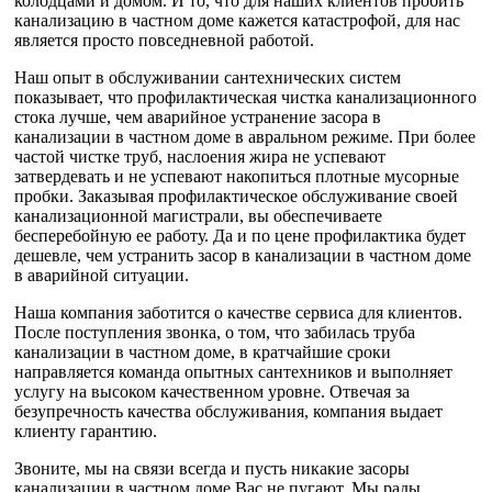
колодцами и домом. И то, что для наших клиентов пробить
канализацию в частном доме кажется катастрофой, для нас
является просто повседневной работой.
Наш опыт в обслуживании сантехнических систем
показывает, что профилактическая чистка канализационного
стока лучше, чем аварийное устранение засора в
канализации в частном доме в авральном режиме. При более
частой чистке труб, наслоения жира не успевают
затвердевать и не успевают накопиться плотные мусорные
пробки. Заказывая профилактическое обслуживание своей
канализационной магистрали, вы обеспечиваете
бесперебойную ее работу. Да и по цене профилактика будет
дешевле, чем устранить засор в канализации в частном доме
в аварийной ситуации.
Наша компания заботится о качестве сервиса для клиентов.
После поступления звонка, о том, что забилась труба
канализации в частном доме, в кратчайшие сроки
направляется команда опытных сантехников и выполняет
услугу на высоком качественном уровне. Отвечая за
безупречность качества обслуживания, компания выдает
клиенту гарантию.
Звоните, мы на связи всегда и пусть никакие засоры
канализации в частном доме Вас не пугают. Мы рады