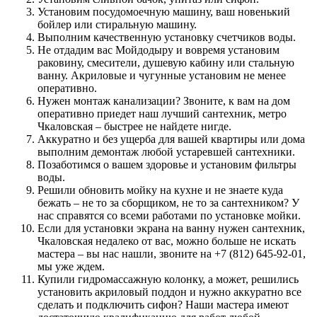
Установим посудомоечную машину, ваш новенький
бойлер или стиральную машину.
Выполним качественную установку счетчиков воды.
Не отдадим вас Мойдодыру и вовремя установим
раковину, смесители, душевую кабину или стальную
ванну. Акриловые и чугунные установим не менее
оперативно.
Нужен монтаж канализации? Звоните, к вам на дом
оперативно приедет наш лучший сантехник, метро
Чкаловская – быстрее не найдете нигде.
Аккуратно и без ущерба для вашей квартиры или дома
выполним демонтаж любой устаревшей сантехники.
Позаботимся о вашем здоровье и установим фильтры
воды.
Решили обновить мойку на кухне и не знаете куда
бежать – не то за сборщиком, не то за сантехником? У
нас справятся со всеми работами по установке мойки.
Если для установки экрана на ванну нужен сантехник,
Чкаловская недалеко от вас, можно больше не искать
мастера – вы нас нашли, звоните на +7 (812) 645-92-01,
мы уже ждем.
Купили гидромассажную колонку, а может, решились
установить акриловый поддон и нужно аккуратно все
сделать и подключить сифон? Наши мастера имеют