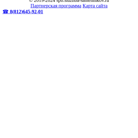
© 2019-2024 spb.sluzhba-santehnikov.ru
Партнерская программа
Карта сайта
☎
8(812)645-92-01