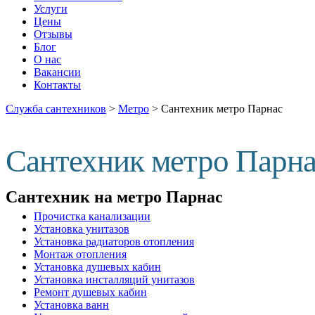
Услуги
Цены
Отзывы
Блог
О нас
Вакансии
Контакты
Служба сантехников
>
Метро
>
Сантехник метро Парнас
Сантехник метро Парн
Сантехник на метро Парнас
Прочистка канализации
Установка унитазов
Установка радиаторов отопления
Монтаж отопления
Установка душевых кабин
Установка инсталляций унитазов
Ремонт душевых кабин
Установка ванн